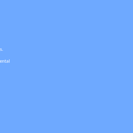
s.
ental