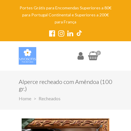
Portes Grátis para Encomendas Superiores a 80€
para Portugal Continental e Superiores a 200€
para França
0
Alperce recheado com Amêndoa (100
gr.)
Home
Recheados