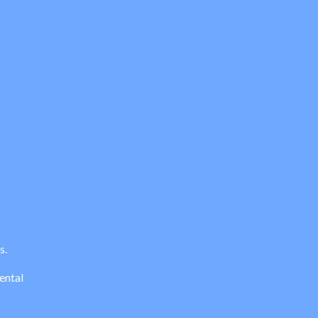
s.
ental