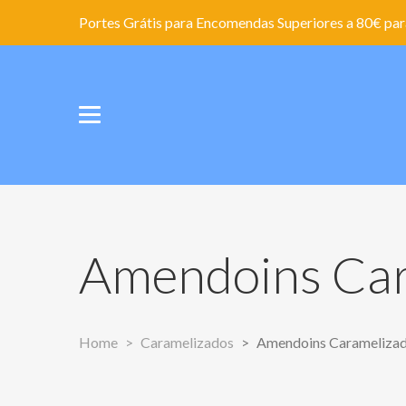
Portes Grátis para Encomendas Superiores a 80€ para
Amendoins Car
Home
Caramelizados
Amendoins Carameliza