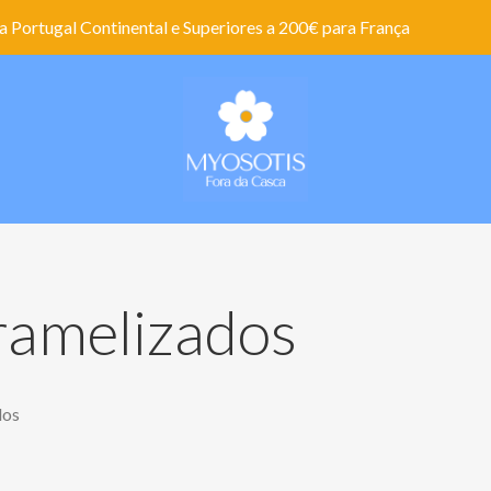
 Portugal Continental e Superiores a 200€ para França
amelizados
dos