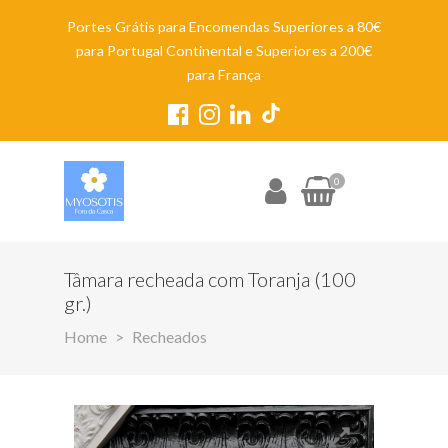
Portes Grátis para Encomendas Superiores a 80€
para Portugal Continental e Superiores a 200€
para França
0
Tâmara recheada com Toranja (100
gr.)
Home
Recheados